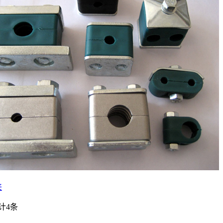
夹
计4条