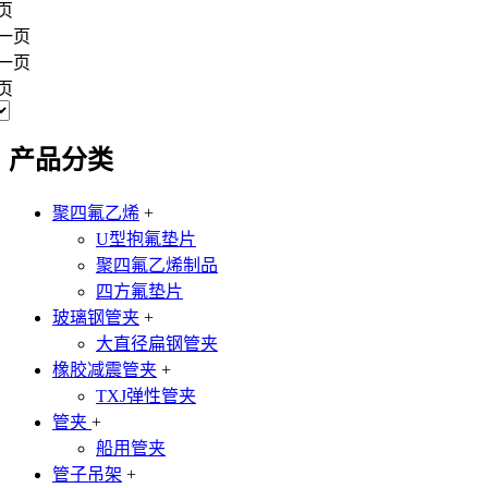
页
一页
一页
页
产品分类
聚四氟乙烯
+
U型抱氟垫片
聚四氟乙烯制品
四方氟垫片
玻璃钢管夹
+
大直径扁钢管夹
橡胶减震管夹
+
TXJ弹性管夹
管夹
+
船用管夹
管子吊架
+