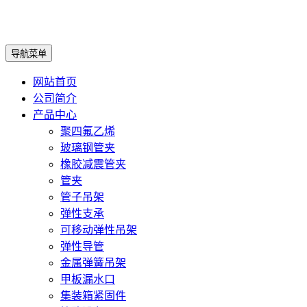
导航菜单
网站首页
公司简介
产品中心
聚四氟乙烯
玻璃钢管夹
橡胶减震管夹
管夹
管子吊架
弹性支承
可移动弹性吊架
弹性导管
金属弹簧吊架
甲板漏水口
集装箱紧固件