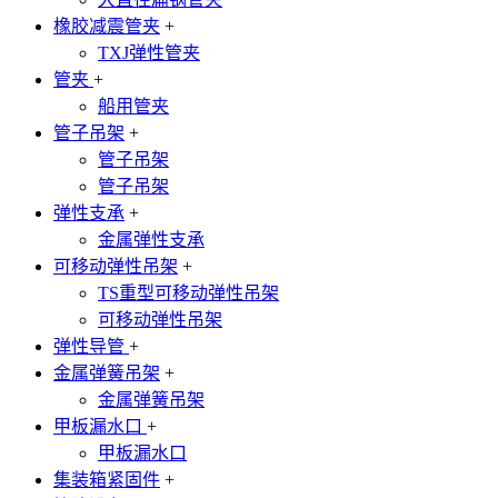
橡胶减震管夹
+
TXJ弹性管夹
管夹
+
船用管夹
管子吊架
+
管子吊架
管子吊架
弹性支承
+
金属弹性支承
可移动弹性吊架
+
TS重型可移动弹性吊架
可移动弹性吊架
弹性导管
+
金属弹簧吊架
+
金属弹簧吊架
甲板漏水口
+
甲板漏水口
集装箱紧固件
+