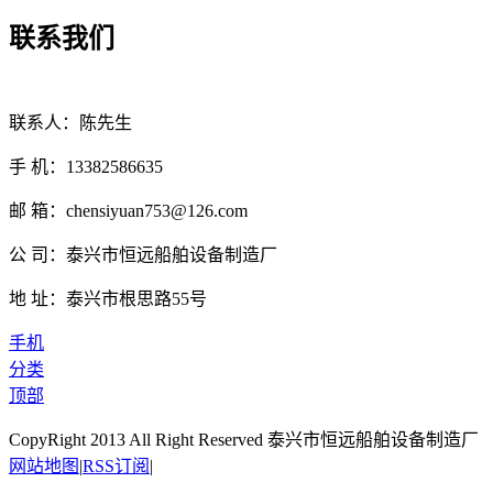
联系我们
联系人：陈先生
手 机：13382586635
邮 箱：chensiyuan753@126.com
公 司：泰兴市恒远船舶设备制造厂
地 址：泰兴市根思路55号
手机
分类
顶部
CopyRight 2013 All Right Reserved 泰兴市恒远船舶设备制造厂
网站地图
|
RSS订阅
|