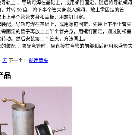
轨上 ，导轨可焊在基础上，或用螺钉固定，随后将导轨螺母
，并转 90 度，将下半个管夹身嵌入螺母，放上需固定的管
放上上半个管管夹身和盖板，用螺钉固定。
配，导轨可焊在基础上，或用螺钉固定，先装上下半个管夹
上需固定的管子再放上上半个管夹身，用螺钉固定，通过防松盖
它转动。然后安装第二个管夹，方法同上。
装配 ，装配弯管时，应直接在弯管的前部和后部用永盛管夹
：
无
下一个：
船用管夹
产品