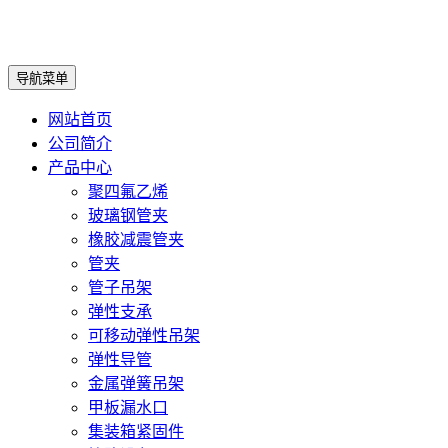
导航菜单
网站首页
公司简介
产品中心
聚四氟乙烯
玻璃钢管夹
橡胶减震管夹
管夹
管子吊架
弹性支承
可移动弹性吊架
弹性导管
金属弹簧吊架
甲板漏水口
集装箱紧固件