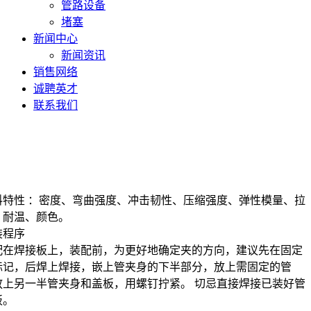
管路设备
堵塞
新闻中心
新闻资讯
销售网络
诚聘英才
联系我们
料特性 ：密度、弯曲强度、冲击韧性、压缩强度、弹性模量、拉
、耐温、颜色。
装程序
焊接板上，装配前，为更好地确定夹的方向，建议先在固定
标记，后焊上焊接，嵌上管夹身的下半部分，放上需固定的管
放上另一半管夹身和盖板，用螺钉拧紧。 切忌直接焊接已装好管
板。