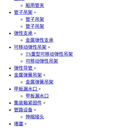
船用管夹
管子吊架
+
管子吊架
管子吊架
弹性支承
+
金属弹性支承
可移动弹性吊架
+
TS重型可移动弹性吊架
可移动弹性吊架
弹性导管
+
金属弹簧吊架
+
金属弹簧吊架
甲板漏水口
+
甲板漏水口
集装箱紧固件
+
管路设备
+
伸缩接头
堵塞
+