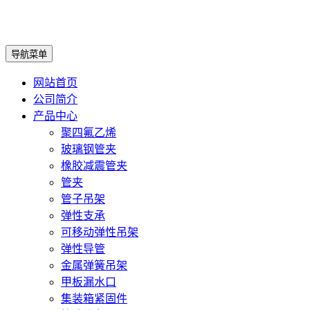
导航菜单
网站首页
公司简介
产品中心
聚四氟乙烯
玻璃钢管夹
橡胶减震管夹
管夹
管子吊架
弹性支承
可移动弹性吊架
弹性导管
金属弹簧吊架
甲板漏水口
集装箱紧固件