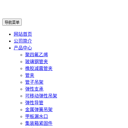
导航菜单
网站首页
公司简介
产品中心
聚四氟乙烯
玻璃钢管夹
橡胶减震管夹
管夹
管子吊架
弹性支承
可移动弹性吊架
弹性导管
金属弹簧吊架
甲板漏水口
集装箱紧固件