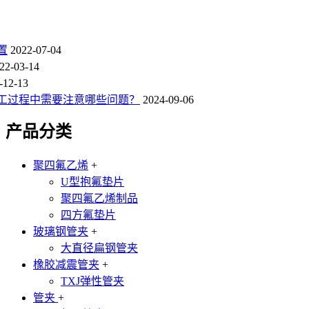
置
2022-07-04
22-03-14
-12-13
工过程中需要注意哪些问题？
2024-09-06
产品分类
聚四氟乙烯
+
U型抱氟垫片
聚四氟乙烯制品
四方氟垫片
玻璃钢管夹
+
大直径扁钢管夹
橡胶减震管夹
+
TXJ弹性管夹
管夹
+