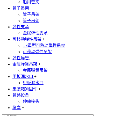
船用管夹
管子吊架
+
管子吊架
管子吊架
弹性支承
+
金属弹性支承
可移动弹性吊架
+
TS重型可移动弹性吊架
可移动弹性吊架
弹性导管
+
金属弹簧吊架
+
金属弹簧吊架
甲板漏水口
+
甲板漏水口
集装箱紧固件
+
管路设备
+
伸缩接头
堵塞
+