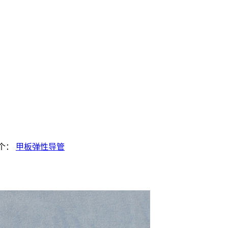
个：
甲板弹性导管