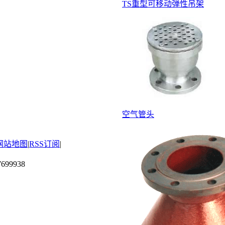
TS重型可移动弹性吊架
空气管头
网站地图
|
RSS订阅
|
699938