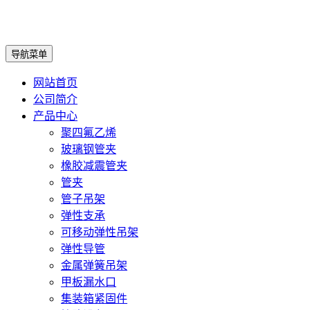
导航菜单
网站首页
公司简介
产品中心
聚四氟乙烯
玻璃钢管夹
橡胶减震管夹
管夹
管子吊架
弹性支承
可移动弹性吊架
弹性导管
金属弹簧吊架
甲板漏水口
集装箱紧固件