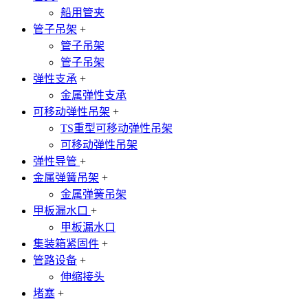
船用管夹
管子吊架
+
管子吊架
管子吊架
弹性支承
+
金属弹性支承
可移动弹性吊架
+
TS重型可移动弹性吊架
可移动弹性吊架
弹性导管
+
金属弹簧吊架
+
金属弹簧吊架
甲板漏水口
+
甲板漏水口
集装箱紧固件
+
管路设备
+
伸缩接头
堵塞
+