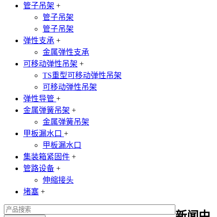
管子吊架
+
管子吊架
管子吊架
弹性支承
+
金属弹性支承
可移动弹性吊架
+
TS重型可移动弹性吊架
可移动弹性吊架
弹性导管
+
金属弹簧吊架
+
金属弹簧吊架
甲板漏水口
+
甲板漏水口
集装箱紧固件
+
管路设备
+
伸缩接头
堵塞
+
新闻中