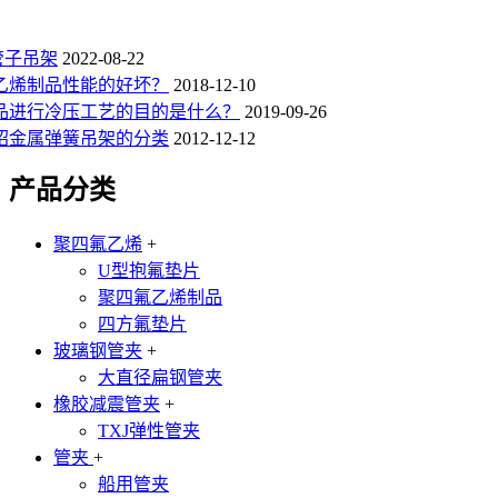
管子吊架
2022-08-22
乙烯制品性能的好坏？
2018-12-10
品进行冷压工艺的目的是什么？
2019-09-26
绍金属弹簧吊架的分类
2012-12-12
产品分类
聚四氟乙烯
+
U型抱氟垫片
聚四氟乙烯制品
四方氟垫片
玻璃钢管夹
+
大直径扁钢管夹
橡胶减震管夹
+
TXJ弹性管夹
管夹
+
船用管夹