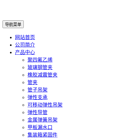
导航菜单
网站首页
公司简介
产品中心
聚四氟乙烯
玻璃钢管夹
橡胶减震管夹
管夹
管子吊架
弹性支承
可移动弹性吊架
弹性导管
金属弹簧吊架
甲板漏水口
集装箱紧固件