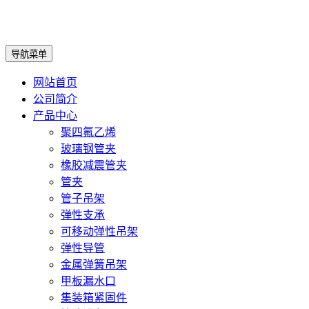
导航菜单
网站首页
公司简介
产品中心
聚四氟乙烯
玻璃钢管夹
橡胶减震管夹
管夹
管子吊架
弹性支承
可移动弹性吊架
弹性导管
金属弹簧吊架
甲板漏水口
集装箱紧固件