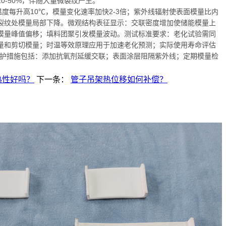
0-50%，伴随大量微裂纹产生。
每升高10℃，模量变化速率加快2-3倍；紫外线辐射使表面模量比内
致裂纹处模量局部下降。微观结构表征显示：交联密度增加使储能模量上
模量峰值偏移；填料团聚引发模量波动。测试标准要求：老化试验需同
量和剪切模量；时温等效原理应用于加速老化预测；实际使用寿命评估
方程。防护措施包括：添加抗氧剂延缓交联；表面涂层阻隔紫外线；定期模量检
热性好吗？‌
下一条：
管子吊架热位移如何补偿？