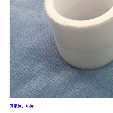
圆氟管、垫片