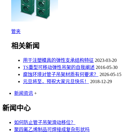
管夹
相关新闻
用于注塑模具的弹性支承结构特征
2023-03-20
TS重型可移动弹性吊架的自我阐述
2016-05-30
腐蚀环境对管子吊架材质有何要求？
2026-05-15
元旦将至，预祝大家元旦快乐！
2018-12-29
新闻资讯
+
新闻中心
如何防止管子吊架滑动移位？
聚四氟乙烯制品可焊接成复杂形状吗