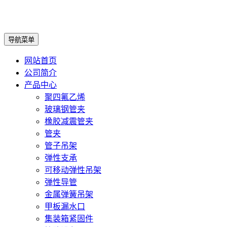
导航菜单
网站首页
公司简介
产品中心
聚四氟乙烯
玻璃钢管夹
橡胶减震管夹
管夹
管子吊架
弹性支承
可移动弹性吊架
弹性导管
金属弹簧吊架
甲板漏水口
集装箱紧固件