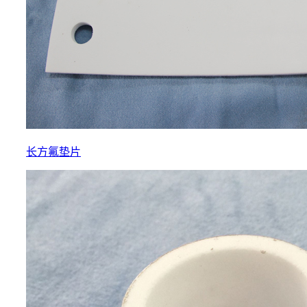
长方氟垫片